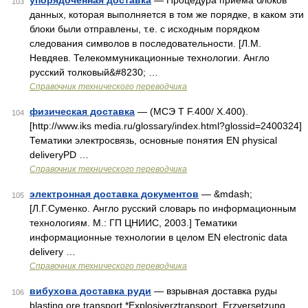
упорядоченная доставка
— Процедура приема блоков
103
данных, которая выполняется в том же порядке, в каком эти
блоки были отправлены, т.е. с исходным порядком
следования символов в последовательности. [Л.М.
Невдяев. Телекоммуникационные технологии. Англо
русский толковый&#8230; …
Справочник технического переводчика
физическая доставка
— (МСЭ Т F.400/ Х.400).
104
[http://www.iks media.ru/glossary/index.html?glossid=2400324]
Тематики электросвязь, основные понятия EN physical
deliveryPD …
Справочник технического переводчика
электронная доставка документов
— &mdash;
105
[Л.Г.Суменко. Англо русский словарь по информационным
технологиям. М.: ГП ЦНИИС, 2003.] Тематики
информационные технологии в целом EN electronic data
delivery …
Справочник технического переводчика
вибухова доставка руди
— взрывная доставка руды
106
blasting ore transport *Explosiverztransport, Erzversetzung