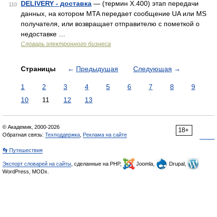
DELIVERY - доставка
— (термин Х.400) этап передачи
110
данных, на котором MTA передает сообщение UA или MS
получателя, или возвращает отправителю с пометкой о
недоставке …
Словарь электронного бизнеса
Страницы
←
Предыдущая
Следующая
→
1
2
3
4
5
6
7
8
9
10
11
12
13
© Академик, 2000-2026
18+
Обратная связь:
Техподдержка
,
Реклама на сайте
👣 Путешествия
Экспорт словарей на сайты
, сделанные на PHP,
Joomla,
Drupal,
WordPress, MODx.