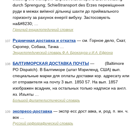
durch Sprengung; Schießtransport des Erzes переміщення
руди в межах виїмної дільниці шахти до приймального
горизонту за рахунок енергії вибуху. Застосовують
на&#8230; …
Гірничий енциклопедичний словник
Рудничная доставка и откатка
— см. Горное дело, Скат,
107
Скрэпер, Собака, Тачка …
Энциклопедический словарь Ф.А. Брокгауза и И.А. Ефрона
БАЛТИМОРСКАЯ ДОСТАВКА ПОЧТЫ
— (Baltimore
108
PO Dispatch). В Балтиморе (штат Мэриленд, США) вып.
специальные марки для оплаты доставки кор. адресату или
от отправителя на почту 3 вып. 1850 57. На вып. 1857
изображен всадник, на остальных только надписи на англ.
яз. Изъяты …
Большой филателистический словарь
экспресс-доставка
— экспр есс дост авка, и, род. п. мн. ч.
109
вок …
Русский орфографический словарь